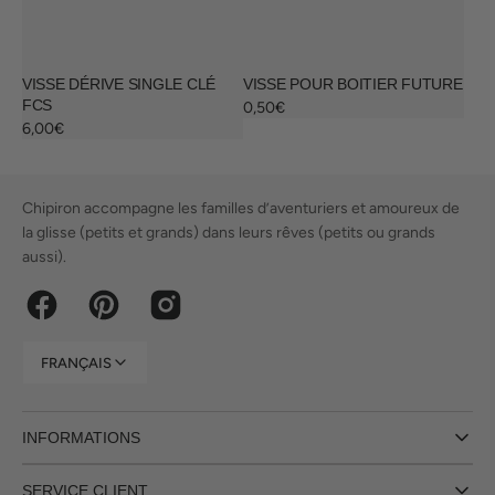
VISSE DÉRIVE SINGLE CLÉ
VISSE POUR BOITIER FUTURE
FCS
Prix
0,50€
habituel
Prix
6,00€
habituel
Chipiron accompagne les familles d’aventuriers et amoureux de
la glisse (petits et grands) dans leurs rêves (petits ou grands
aussi).
Facebook
Pinterest
Instagram
FRANÇAIS
INFORMATIONS
SERVICE CLIENT