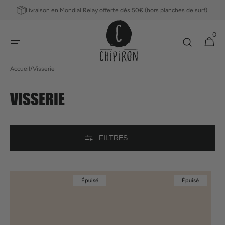
ET
Livraison en Mondial Relay offerte dès 50€ (hors planches de surf).
PASSER
AU
0
CONTENU
0 article
Panier
Accueil
/
Visserie
COLLECTION:
VISSERIE
FILTRES
Finjak
Visse
Épuisé
Épuisé
dérive
single
-
vissage