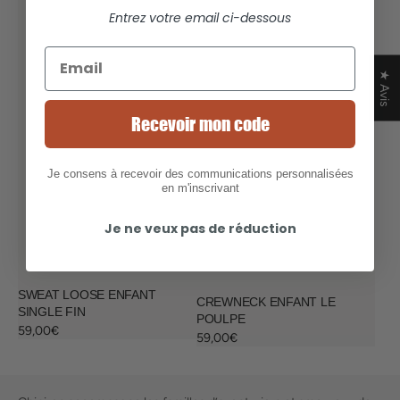
Entrez votre email ci-dessous
★ Avis
Recevoir mon code
Je consens à recevoir des communications personnalisées
en m'inscrivant
Je ne veux pas de réduction
SWEAT LOOSE ENFANT
CREWNECK ENFANT LE
SINGLE FIN
POULPE
Prix
59,00€
Prix
59,00€
habituel
habituel