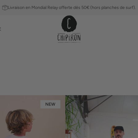
Livraison en Mondial Relay offerte dès 50€ (hors planches de surf).
E
Sweat
NEW
à
capuche
Ailerons
Leashs
loose
Single
Fin