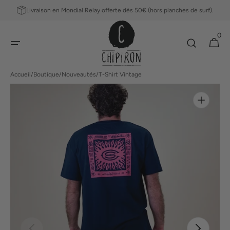
ET
Livraison en Mondial Relay offerte dès 50€ (hors planches de surf).
PASSER
AU
0
CONTENU
0 article
Panier
Accueil
/
Boutique
/
Nouveautés
/
T-Shirt Vintage