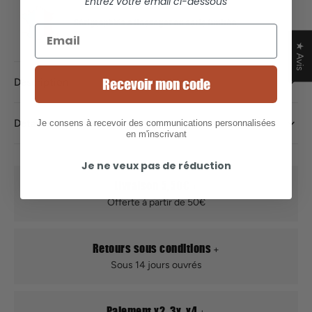
Entrez votre email ci-dessous
★ Avis
Recevoir mon code
Description
Détails et entretien
Je consens à recevoir des communications personnalisées
en m'inscrivant
Je ne veux pas de réduction
Livraison 5,50€
Offerte à partir de 50€
Retours sous conditions
Sous 14 jours ouvrés
Paiement x2, 3x, x4