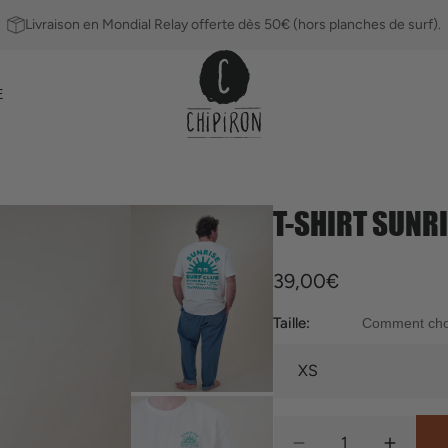
Livraison en Mondial Relay offerte dès 50€ (hors planches de surf).
E
T-SHIRT SUNR
Ailerons
Leashs
Prix
39,00€
habituel
Taille:
Comment chois
Quantité