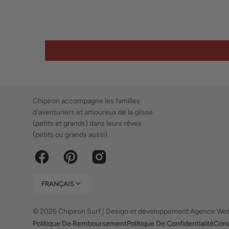
Chipiron accompagne les familles
d’aventuriers et amoureux de la glisse
(petits et grands) dans leurs rêves
(petits ou grands aussi).
Best shop
Facebook
Pinterest
Instagram
FRANÇAIS
Chipiron Surf
© 2026
Chipiron Surf
|
Design et développement Agence We
Politique De Remboursement
Politique De Confidentialité
Condi