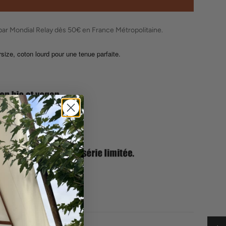
ter
é
 par Mondial Relay dès 50€ en France Métropolitaine.
ize, coton lourd pour une tenue parfaite.
e
a