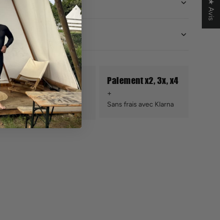
★ Avis
Retours sous
Paiement x2, 3x, x4
conditions
Sans frais avec Klarna
Sous 14 jours ouvrés