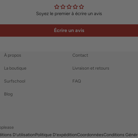
Soyez le premier à écrire un avis
Écrire un avis
À propos
Contact
La boutique
Livraison et retours
Surfschool
FAQ
Blog
bplease
tions D’utilisation
Politique D’expédition
Coordonnées
Conditions Génér