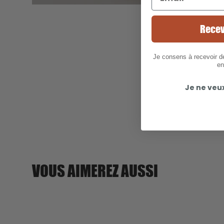
Recev
Je consens à recevoir 
en
Je ne veu
VOUS AIMEREZ AUSSI