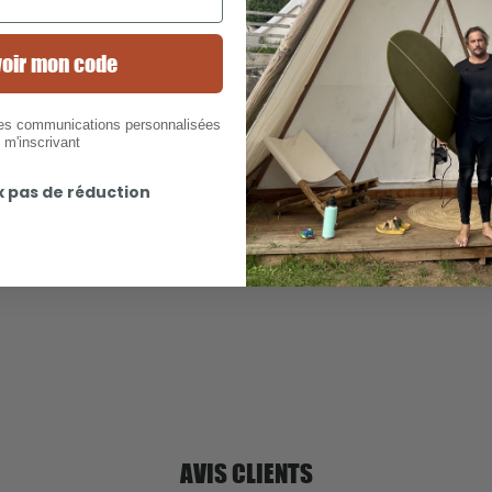
Description
oir mon code
Détails et entretien
des communications personnalisées
 m'inscrivant
Livraison 5,50€
x pas de réduction
Offerte à partir de 50€
AVIS CLIENTS