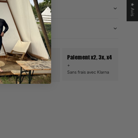
★ Avis
Retours sous
Paiement x2, 3x, x4
conditions
Sans frais avec Klarna
Sous 14 jours ouvrés