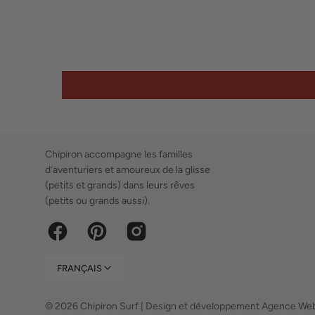
Chipiron accompagne les familles
d’aventuriers et amoureux de la glisse
(petits et grands) dans leurs rêves
(petits ou grands aussi).
Best shop
Facebook
Pinterest
Instagram
FRANÇAIS
Chipiron Surf
© 2026
Chipiron Surf
|
Design et développement Agence We