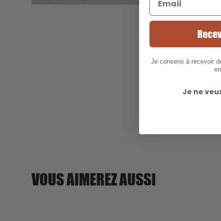
Recev
Je consens à recevoir 
en
Je ne veu
VOUS AIMEREZ AUSSI