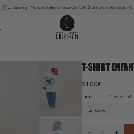
Livraison en Mondial Relay offerte dès 50€ (hors planches de surf).
E
T-SHIRT ENFA
Ailerons
Leashs
Prix
33,00€
habituel
Taille:
Comment chois
Quantité