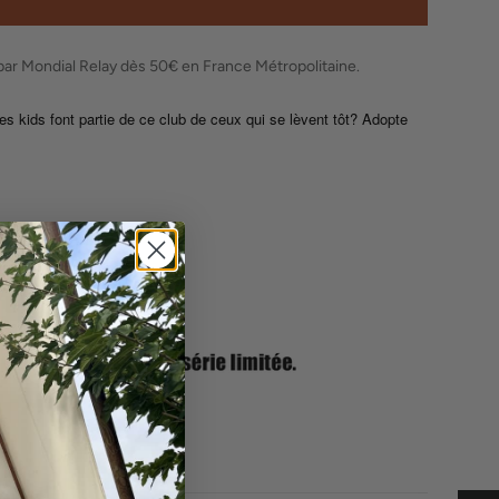
ter
é
 par Mondial Relay dès 50€ en France Métropolitaine.
es kids font partie de ce club de ceux qui se lèvent tôt? Adopte
e
a