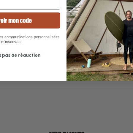
Description
oir mon code
Détails et entretien
des communications personnalisées
 m'inscrivant
Livraison 5,50€
x pas de réduction
Offerte à partir de 50€