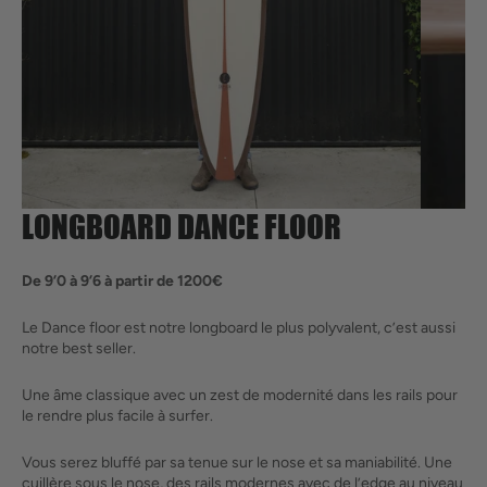
supports
multimédia
dans
la
vue
de
la
galerie
LONGBOARD DANCE FLOOR
De 9’0 à 9’6 à partir de 1200€
Le Dance floor est notre longboard le plus polyvalent, c’est aussi
notre best seller.
Une âme classique avec un zest de modernité dans les rails pour
le rendre plus facile à surfer.
Vous serez bluffé par sa tenue sur le nose et sa maniabilité. Une
cuillère sous le nose, des rails modernes avec de l’edge au niveau