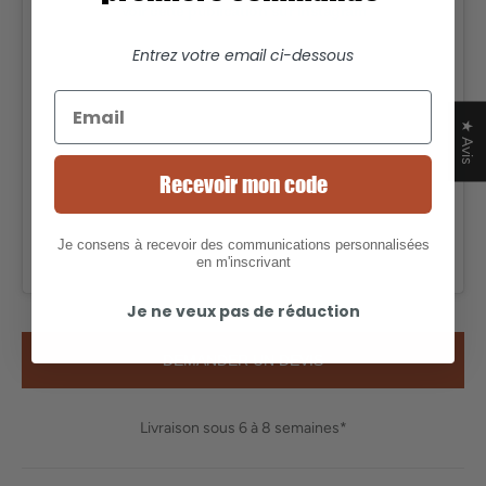
Voir cette publication sur Instagram
Entrez votre email ci-dessous
★ Avis
Recevoir mon code
Je consens à recevoir des communications personnalisées
UNE PUBLICATION PARTAGÉE PAR 𝐂𝐡𝐢𝐩𝐢𝐫𝐨𝐧 (@CHIPIRONSURF)
en m'inscrivant
Je ne veux pas de réduction
DEMANDER UN DEVIS
Livraison sous 6 à 8 semaines*