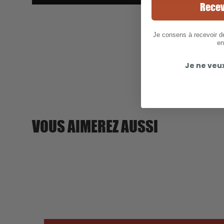
Recev
Je consens à recevoir 
en
Je ne veu
VOUS AIMEREZ AUSSI