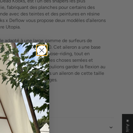
Dead Kooks, est l'un des shapers les plus
ooks
e, fabriquant des planches pour certains des
e
nde avec des teintes et des peintures en résine
s x Deflow vous propose deux modèles d'ailerons
re Utopia.
adapté à une large gamme de surfeurs de
es planches à partir de 9'0. Cet aileron a une base
a
nsation fiable lors du nose-riding, tout en
 la pointe pour garder les choses serrées et
ans les virages. Nous voulions garder la flexion au
car trop de flexion dans un aileron de cette taille
de vitesse dans les virages.
verre
★ Avis