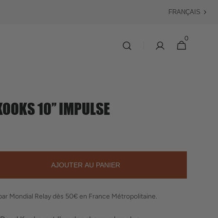
Langue
0
0 article
Panier
OOKS 10’’ IMPULSE
AJOUTER AU PANIER
ter
é
 par Mondial Relay dès 50€ en France Métropolitaine.