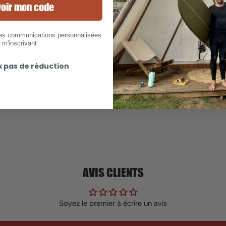
oir mon code
Livraison 5,50€
des communications personnalisées
 m'inscrivant
Offerte à partir de 50€
x pas de réduction
AVIS CLIENTS
Soyez le premier à écrire un avis