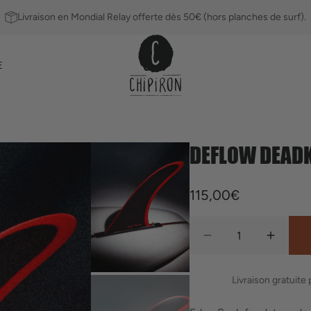
Livraison en Mondial Relay offerte dès 50€ (hors planches de surf).
E
DEFLOW DEADK
Ailerons
Leashs
Prix
115,00€
habituel
Quantité
Réduire
Augmen
la
la
quantité
quantit
Livraison gratuite
de
de
Deflow
Deflow