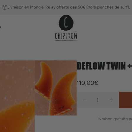
Livraison en Mondial Relay offerte dès 50€ (hors planches de surf).
E
DEFLOW TWIN +
Ailerons
Leashs
Prix
110,00€
habituel
Quantité
Réduire
Augment
la
la
quantité
quantité
Livraison gratuite 
de
de
Deflow
Deflow