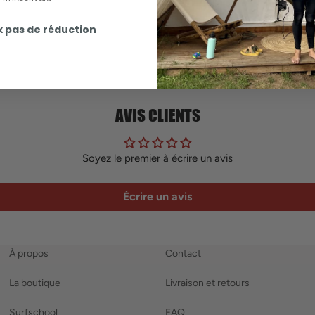
x pas de réduction
AVIS CLIENTS
Soyez le premier à écrire un avis
Écrire un avis
À propos
Contact
La boutique
Livraison et retours
Surfschool
FAQ