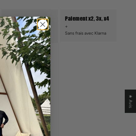
Retours sous
Paiement x2, 3x, x4
conditions
Sans frais avec Klarna
Sous 14 jours ouvrés
★ Avis