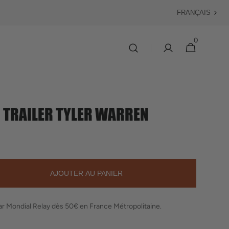
Langue
0
0 article
Panier
 TRAILER TYLER WARREN
AJOUTER AU PANIER
er
par Mondial Relay dès 50€ en France Métropolitaine.