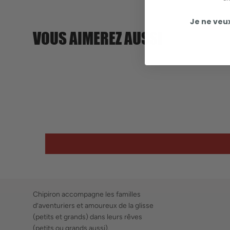
Je ne veu
VOUS AIMEREZ AUSSI
Chipiron accompagne les familles
d’aventuriers et amoureux de la glisse
(petits et grands) dans leurs rêves
(petits ou grands aussi).