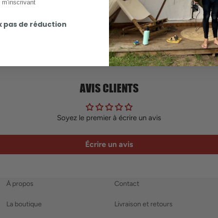
 m'inscrivant
x pas de réduction
AVIS CLIENTS
Soyez le premier à écrire un avis
Écrire un avis
À propos
Contact
La boutique
Livraison et retours