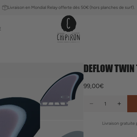
Livraison en Mondial Relay offerte dès 50€ (hors planches de surf).
E
DEFLOW TWIN
Ailerons
Leashs
Prix
99,00€
habituel
Quantité
Réduire
Augmen
la
la
quantité
quantit
Livraison gratuite
de
de
Deflow
Deflow