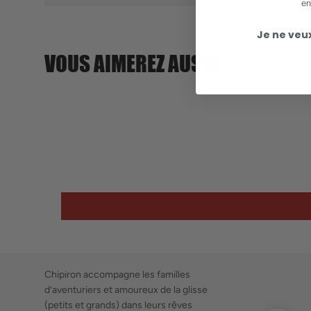
en
Je ne veu
VOUS AIMEREZ AUSSI
Chipiron accompagne les familles
d’aventuriers et amoureux de la glisse
(petits et grands) dans leurs rêves