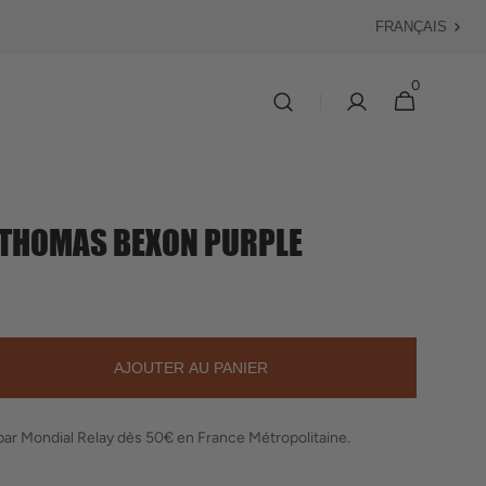
Langue
0
0 article
Panier
 THOMAS BEXON PURPLE
AJOUTER AU PANIER
ter
é
 par Mondial Relay dès 50€ en France Métropolitaine.