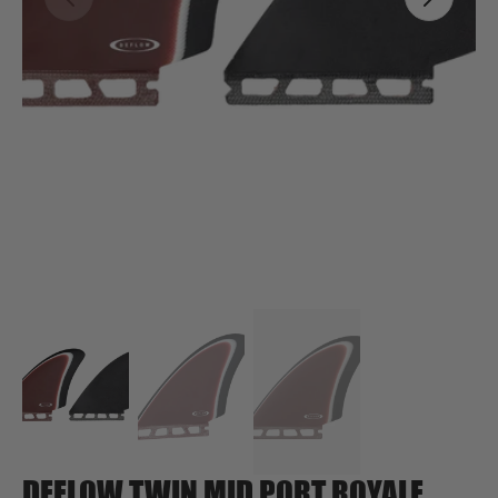
Ouvrir
1
des
supports
multimédia
dans
la
vue
de
la
galerie
DEFLOW TWIN MID PORT ROYALE