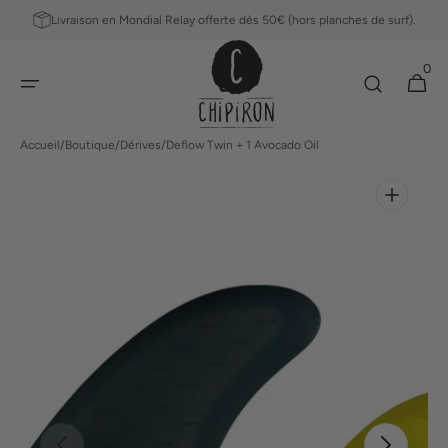
ET
Livraison en Mondial Relay offerte dès 50€ (hors planches de surf).
PASSER
AU
0
CONTENU
0 article
Panier
Accueil
/
Boutique
/
Dérives
/
Deflow Twin + 1 Avocado Oil