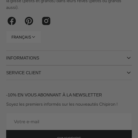
la glisse (petits et grands) dans leurs rêves (petits ou grands
aussi).
Facebook
Pinterest
Instagram
FRANÇAIS
INFORMATIONS
SERVICE CLIENT
-10% EN VOUS ABONNANT À LA NEWSLETTER
Soyez les premiers informés sur les nouveautés Chipiron !
Votre
e-
mail