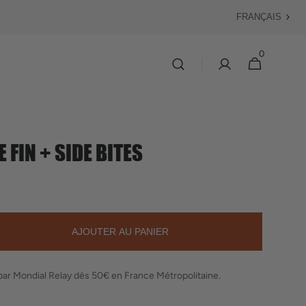
Langue
0
0 article
Panier
 FIN + SIDE BITES
AJOUTER AU PANIER
ter
é
 par Mondial Relay dès 50€ en France Métropolitaine.