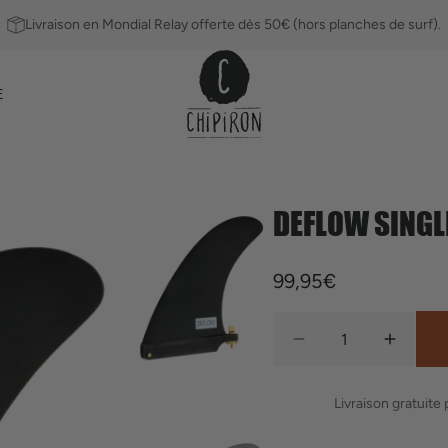
Livraison en Mondial Relay offerte dès 50€ (hors planches de surf).
E
DEFLOW SINGLE
Ailerons
Leashs
Prix
99,95€
habituel
Quantité
Réduire
Augmen
la
la
quantité
quantit
Livraison gratuite
de
de
Deflow
Deflow