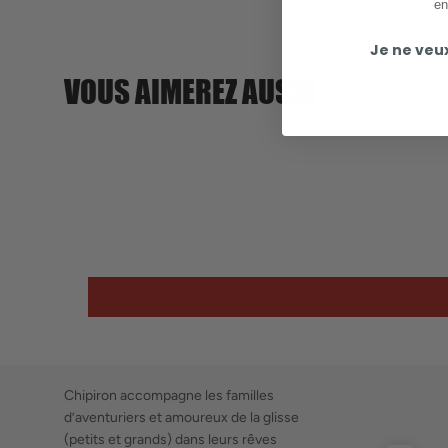
en
Je ne veu
VOUS AIMEREZ AUSSI
Chipiron accompagne les familles
d’aventuriers et amoureux de la glisse
(petits et grands) dans leurs rêves