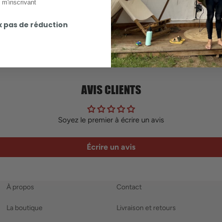
 m'inscrivant
x pas de réduction
AVIS CLIENTS
Soyez le premier à écrire un avis
Écrire un avis
À propos
Contact
La boutique
Livraison et retours