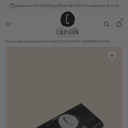
ET
Livraison en Mondial Relay offerte dès 50€ (hors planches de surf).
PASSER
AU
0
CONTENU
0 article
Panier
Accueil
/
Boutique
/
Leashs Et Wax
/
COLD WATER SURFBOARD WAX