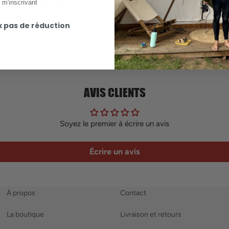
 m'inscrivant
x pas de réduction
AVIS CLIENTS
Soyez le premier à écrire un avis
Écrire un avis
À propos
Contact
La boutique
Livraison et retours