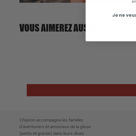
en
Je ne veu
VOUS AIMEREZ AUSSI
Chipiron accompagne les familles
d’aventuriers et amoureux de la glisse
(petits et grands) dans leurs rêves