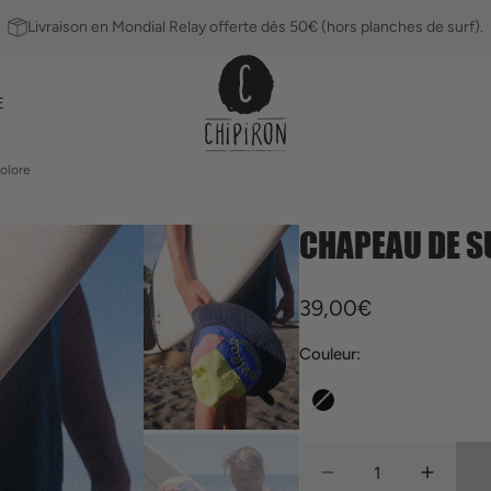
Livraison en Mondial Relay offerte dès 50€ (hors planches de surf).
E
olore
CHAPEAU DE S
Ailerons
Leashs
Prix
39,00€
habituel
Couleur:
Noir
Quantité
Réduire
Augmen