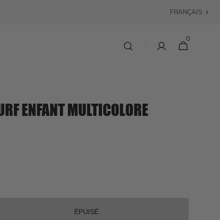
Langue
0
0 article
Panier
URF ENFANT MULTICOLORE
ÉPUISÉ
ter