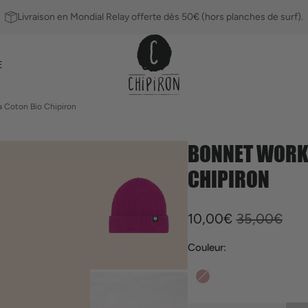
Livraison en Mondial Relay offerte dès 50€ (hors planches de surf).
E
 Coton Bio Chipiron
BONNET WORKE
CHIPIRON
Ailerons
Leashs
10,00€
35,00€
Prix
Prix
Couleur:
soldé
habituel
Rose