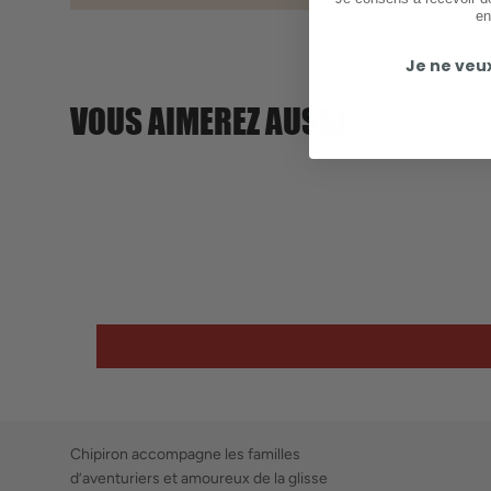
en
Je ne veu
VOUS AIMEREZ AUSSI
Chipiron accompagne les familles
d’aventuriers et amoureux de la glisse