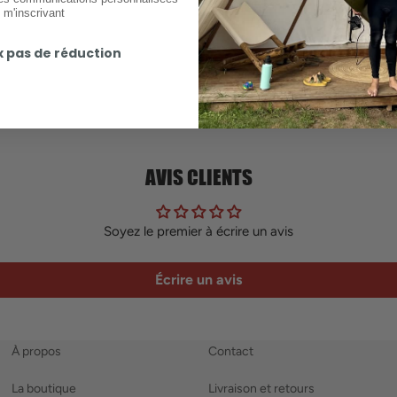
 m'inscrivant
x pas de réduction
AVIS CLIENTS
Soyez le premier à écrire un avis
Écrire un avis
À propos
Contact
La boutique
Livraison et retours