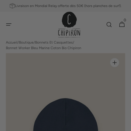
ET
Livraison en Mondial Relay offerte dès 50€ (hors planches de surf).
PASSER
AU
0
CONTENU
0 article
Panier
Accueil
/
Boutique
/
Bonnets Et Casquettes
/
Bonnet Worker Bleu Marine Coton Bio Chipiron