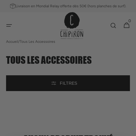
ET
Livraison en Mondial Relay offerte dès 50€ (hors planches de surf).
PASSER
AU
0
CONTENU
0 article
Panier
Accueil
/
Tous Les Accessoires
COLLECTION:
TOUS LES ACCESSOIRES
FILTRES