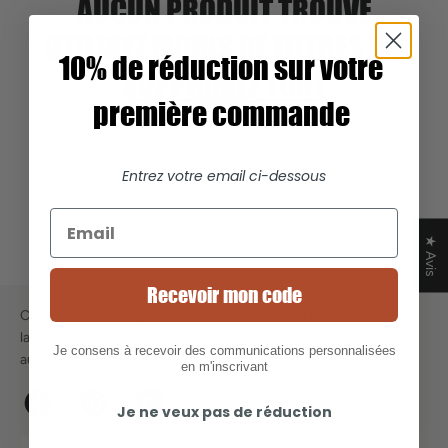
AUCUN PRODUIT TROUVÉ
UTILISEZ MOINS DE FILTRES OU
10% de réduction sur votre
SUPPRIMEZ TOUT
première commande
Entrez votre email ci-dessous
★ Avis
Recevoir mon code
Chipiron accompagne les familles d’aventuriers et amoureux de
la glisse (petits et grands) dans leurs rêves (petits ou grands
Je consens à recevoir des communications personnalisées
aussi).
en m'inscrivant
Je ne veux pas de réduction
Facebook
Pinterest
Instagram