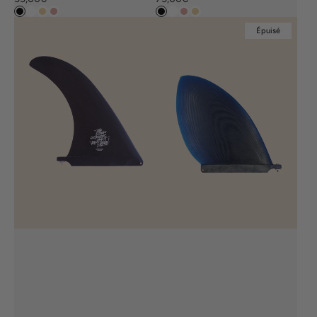
habituel
habituel
Black
Clear
Jaune
Rose
Black
Clear
Rose
Jaune
Dérive
Dérive
Épuisé
Chipiron
D-
nose
Fin
rider
10''
10.5’’