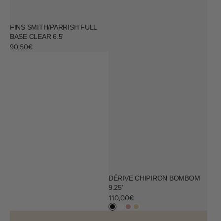
FINS SMITH/PARRISH FULL
BASE CLEAR 6.5'
Prix
90,50€
habituel
DÉRIVE CHIPIRON BOMBOM
9.25’
Prix
110,00€
habituel
Black
Clear
Rose
Jaune
Dérive
Dérive