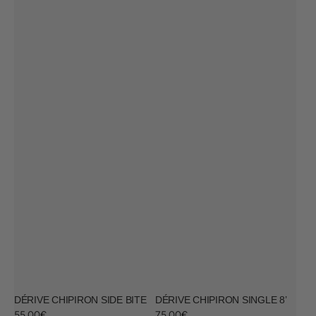
DÉRIVE CHIPIRON SIDE BITE
DÉRIVE CHIPIRON SINGLE 8’
Prix
55,00€
Prix
75,00€