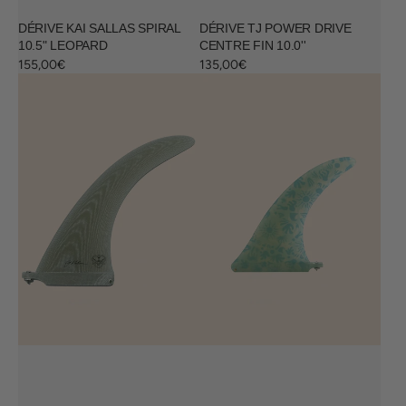
DÉRIVE KAI SALLAS SPIRAL
DÉRIVE TJ POWER DRIVE
10.5" LEOPARD
CENTRE FIN 10.0''
Prix
155,00€
Prix
135,00€
habituel
habituel
Dérive
Dérive
Parallax
Naive
10''
dolphin
-
Volan
Clear