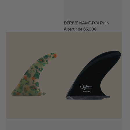
DÉRIVE NAIVE DOLPHIN
Prix
À partir de 65,00€
habituel
Dérive
Dérive
Tropical
True
Dolphin
Ames
10.25
9.75''
Yater
spoon