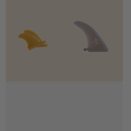
Chipiron
Chipiron
Side
Single
Bite
8’