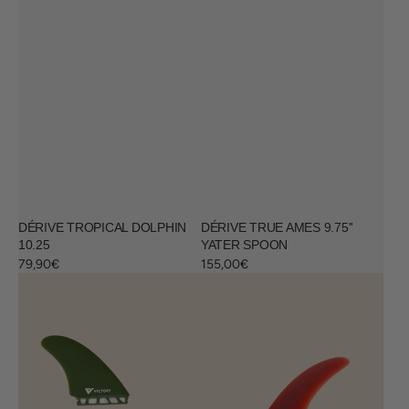
DÉRIVE TROPICAL DOLPHIN
DÉRIVE TRUE AMES 9.75''
10.25
YATER SPOON
Prix
79,90€
Prix
155,00€
habituel
habituel
Dérives
Dérive
Twin
LONGBOARD
Fin
6.5
5.5
DOLPHIN
Victory