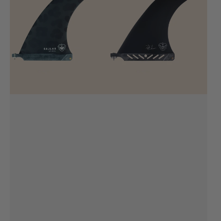
Leopard
Fin
10.0''