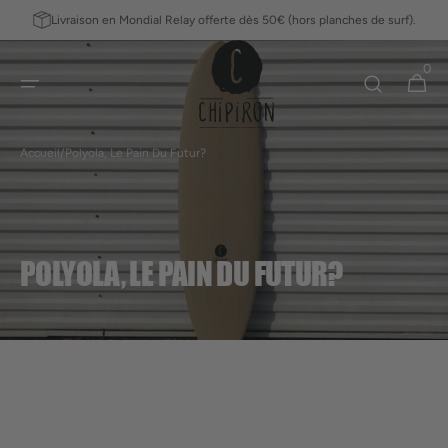
ET
Livraison en Mondial Relay offerte dès 50€ (hors planches de surf).
PASSER
AU
0
CONTENU
0 article
Panier
Accueil
/
Polyola, Le Pain Du Futur?
POLYOLA, LE PAIN DU FUTUR?