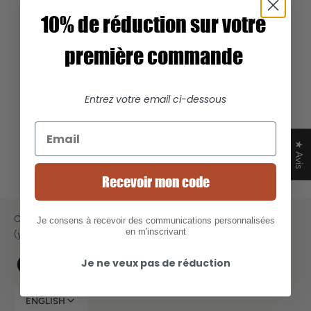
NO PRODUCTS FOUND
10% de réduction sur votre
USE FEWER FILTERS OR
première commande
REMOVE ALL
Entrez votre email ci-dessous
★ Avis
Recevoir mon code
Chipiron accompanies families of adventurers and ski lovers
Je consens à recevoir des communications personnalisées
en m'inscrivant
(young and old) in their dreams (small or big too).
Je ne veux pas de réduction
Facebook
Pinterest
Instagram
ENGLISH