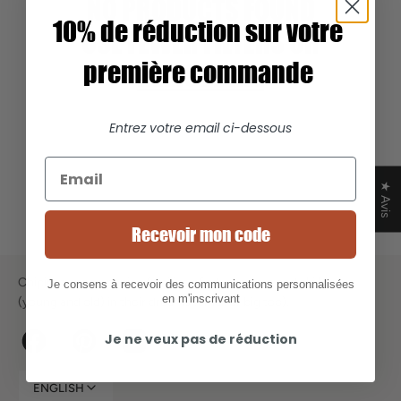
NO PRODUCTS FOUND
10% de réduction sur votre
USE FEWER FILTERS OR
première commande
REMOVE ALL
Entrez votre email ci-dessous
★ Avis
Recevoir mon code
Chipiron accompanies families of adventurers and ski lovers
Je consens à recevoir des communications personnalisées
en m'inscrivant
(young and old) in their dreams (small or big too).
Je ne veux pas de réduction
Facebook
Pinterest
Instagram
ENGLISH