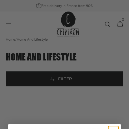
SKIP TO
Free delivery in France from 90€
CONTENT
0
0
Cart
items
Home
/
Home And Lifestyle
COLLECTION:
HOME AND LIFESTYLE
FILTER