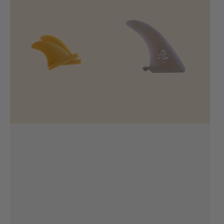
Side
Single
Bite
8’