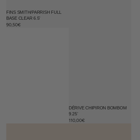
FINS SMITH/PARRISH FULL
BASE CLEAR 6.5'
Regular
90,50€
price
DÉRIVE CHIPIRON BOMBOM
9.25’
Regular
110,00€
price
Dérive
Dérive
Chipiron
Chipiron