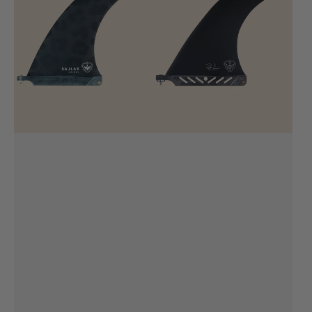
Leopard
Fin
10.0''