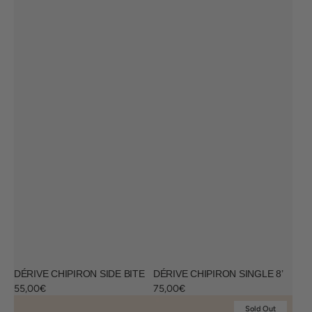
DÉRIVE CHIPIRON SIDE BITE
DÉRIVE CHIPIRON SINGLE 8’
Regular
55,00€
Regular
75,00€
price
price
Dérive
Dérive
Sold Out