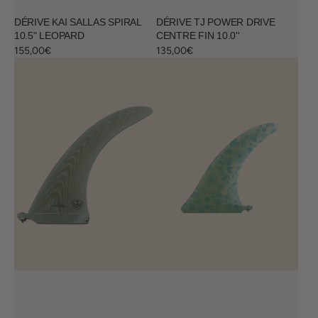
DÉRIVE KAI SALLAS SPIRAL
DÉRIVE TJ POWER DRIVE
10.5" LEOPARD
CENTRE FIN 10.0''
Regular
155,00€
Regular
135,00€
price
price
Dérive
Dérive
Parallax
Naive
10''
dolphin
-
Volan
Clear