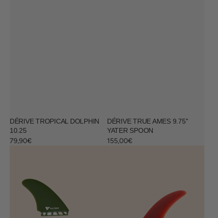
DÉRIVE TROPICAL DOLPHIN
DÉRIVE TRUE AMES 9.75''
10.25
YATER SPOON
Regular
79,90€
Regular
155,00€
price
price
Dérives
Dérive
Twin
LONGBOARD
Fin
6.5
5.5
DOLPHIN
Victory