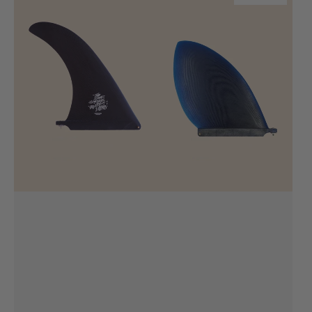
Chipiron
D-
nose
Fin
rider
10''
10.5’’